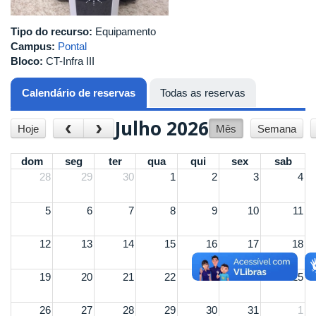
Tipo do recurso:
Equipamento
Campus:
Pontal
Bloco:
CT-Infra III
Calendário de reservas
(aba ativa)
Todas as reservas
Julho 2026
‹
›
Hoje
Mês
Semana
dom
seg
ter
qua
qui
sex
sab
28
29
30
1
2
3
4
5
6
7
8
9
10
11
12
13
14
15
16
17
18
19
20
21
22
23
24
25
26
27
28
29
30
31
1