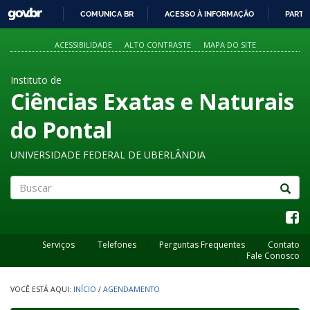
GOVBR
COMUNICA BR
ACESSO À INFORMAÇÃO
PARTI
IR
PARA
ACESSIBILIDADE
ALTO CONTRASTE
MAPA DO SITE
O
CONTEÚDO
Instituto de
Ciências Exatas e Naturais
do Pontal
UNIVERSIDADE FEDERAL DE UBERLÂNDIA
Buscar
Serviços
Telefones
Perguntas Frequentes
Contato
Fale Conosco
INÍCIO
/
AGENDAMENTO