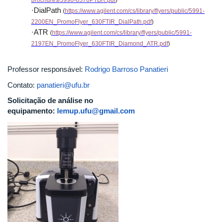
·DialPath
(
https://www.
agilent.com/cs/library/flyers/
public/5991-
2200EN_PromoFlyer_
630FTIR_DialPath.pdf
)
·ATR
(
https://www.
agilent.com/cs/library/flyers/
public/5991-
2197EN_PromoFlyer_
630FTIR_Diamond_ATR.pdf
)
Professor responsável:
Rodrigo Barroso Panatieri
Contato:
panatieri@ufu.br
Solicitação de análise no
equipamento:
lemup.ufu@gmail.com