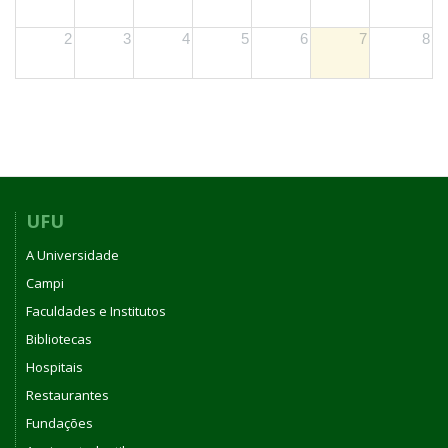
2
3
4
5
6
7
8
UFU
A Universidade
Campi
Faculdades e Institutos
Bibliotecas
Hospitais
Restaurantes
Fundações