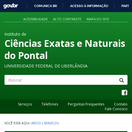
GOVBR
COMUNICA BR
ACESSO À INFORMAÇÃO
PARTI
IR
PARA
ACESSIBILIDADE
ALTO CONTRASTE
MAPA DO SITE
O
CONTEÚDO
Instituto de
Ciências Exatas e Naturais
do Pontal
UNIVERSIDADE FEDERAL DE UBERLÂNDIA
Buscar
Serviços
Telefones
Perguntas Frequentes
Contato
Fale Conosco
INÍCIO
/
SERVICOS