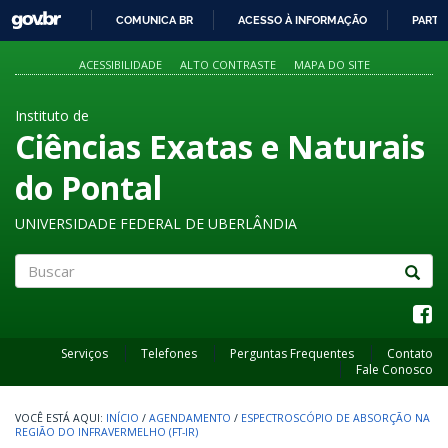
GOVBR
COMUNICA BR
ACESSO À INFORMAÇÃO
PARTI
IR
PARA
ACESSIBILIDADE
ALTO CONTRASTE
MAPA DO SITE
O
CONTEÚDO
Instituto de
Ciências Exatas e Naturais
do Pontal
UNIVERSIDADE FEDERAL DE UBERLÂNDIA
Buscar
Serviços
Telefones
Perguntas Frequentes
Contato
Fale Conosco
INÍCIO
/
AGENDAMENTO
/
ESPECTROSCÓPIO DE ABSORÇÃO NA
REGIÃO DO INFRAVERMELHO (FT-IR)