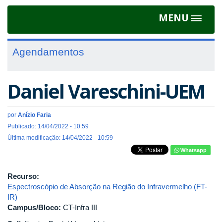
MENU
Toggle
navigat
Agendamentos
Daniel Vareschini-UEM
por
Anízio Faria
Publicado: 14/04/2022 - 10:59
Última modificação: 14/04/2022 - 10:59
Whatsapp
Recurso:
Espectroscópio de Absorção na Região do Infravermelho (FT-
IR)
Campus/Bloco:
CT-Infra III