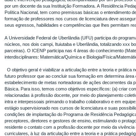
por um docente da sua Instituição Formadora. A Residência Ped
Política Nacional, tem como premissas básicas o entendimento d
formação de professores nos cursos de licenciatura deve assegur
seus egressos, habilidades e competências que lhes permitam re
A Universidade Federal de Uberlândia (UFU) participa do progra
núcleos, nos dois campi, Ituiutaba e Uberlândia, totalizando xxx b
parceiras). O ICENP participa nas 4 áreas do conhecimento (Matem
interdisciplinares: Matemática/Química e Biologia/Física/Matemá
O objetivo geral é viabilizar a articulação entre a teoria e prática
futuro professor que ao concluir sua formação em determina área d
estabelecimento de metas norteadoras de ações decorrentes da p
Básica. Para isso, temos como objetivos específicos: (a) criar con
relacionadas à profissão docente, por meio do planejamento cole
intra e interpessoais primando o trabalho colaborativo e em equip
estágio supervisionado nos cursos de licenciatura e suas possibil
condições de implantação do Programa de Residência Pedagógica 
preceptores, diretores e gestores de ensino, estimulando o prota
residente o contato com a profissão docente por meio da vivênci
curriculares, à luz da articulação entre a teoria e a prática pedagó