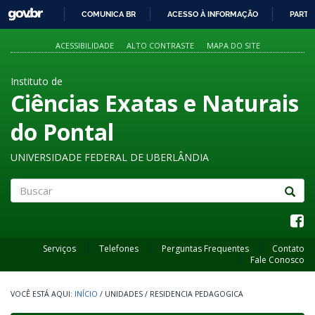
GOVBR
COMUNICA BR
ACESSO À INFORMAÇÃO
PARTI
IR
PARA
ACESSIBILIDADE
ALTO CONTRASTE
MAPA DO SITE
O
CONTEÚDO
Instituto de
Ciências Exatas e Naturais
do Pontal
UNIVERSIDADE FEDERAL DE UBERLÂNDIA
Buscar
Serviços
Telefones
Perguntas Frequentes
Contato
Fale Conosco
INÍCIO
/
UNIDADES
/
RESIDENCIA PEDAGOGICA