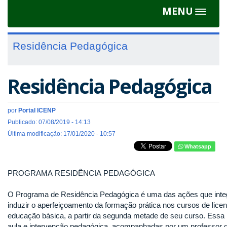
MENU
Toggle
navigat
Residência Pedagógica
Residência Pedagógica
por
Portal ICENP
Publicado: 07/08/2019 - 14:13
Última modificação: 17/01/2020 - 10:57
Whatsapp
PROGRAMA RESIDÊNCIA PEDAGÓGICA
O Programa de Residência Pedagógica é uma das ações que integr
induzir o aperfeiçoamento da formação prática nos cursos de lice
educação básica, a partir da segunda metade de seu curso. Essa i
aula e intervenção pedagógica, acompanhadas por um professor da