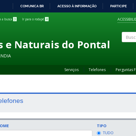
COMUNICA BR
ACESSO À INFORMAÇÃO
PARTICIPE
IR
PARA
ACESSIBIL
ra a busca
3
Ir para o rodapé
4
O
CONTEÚDO
s e Naturais do Pontal
Buscar
ÂNDIA
Serviços
Telefones
Perguntas 
elefones
OME
TIPO
TUDO