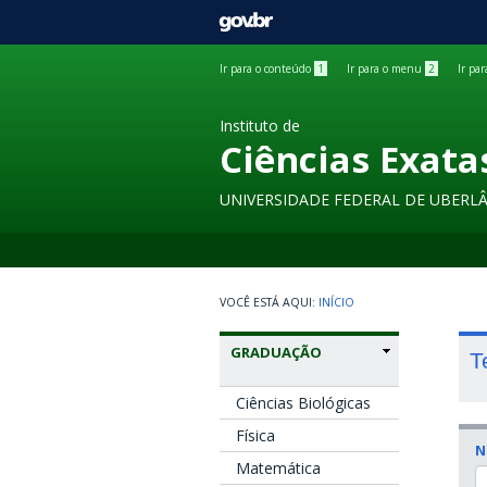
GOVBR
Ir para o conteúdo
1
Ir para o menu
2
Ir pa
Instituto de
Ciências Exata
UNIVERSIDADE FEDERAL DE UBERL
INÍCIO
GRADUAÇÃO
T
Ciências Biológicas
Física
N
Matemática