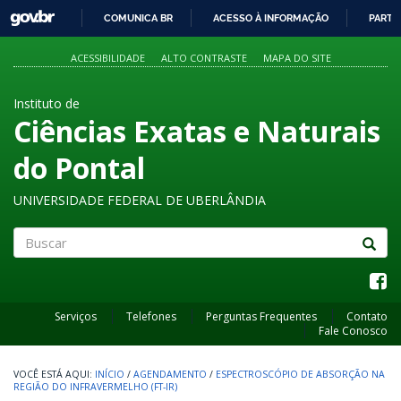
GOVBR
COMUNICA BR
ACESSO À INFORMAÇÃO
PARTI
IR
PARA
ACESSIBILIDADE
ALTO CONTRASTE
MAPA DO SITE
O
CONTEÚDO
Instituto de
Ciências Exatas e Naturais
do Pontal
UNIVERSIDADE FEDERAL DE UBERLÂNDIA
Buscar
Serviços
Telefones
Perguntas Frequentes
Contato
Fale Conosco
INÍCIO
/
AGENDAMENTO
/
ESPECTROSCÓPIO DE ABSORÇÃO NA
REGIÃO DO INFRAVERMELHO (FT-IR)