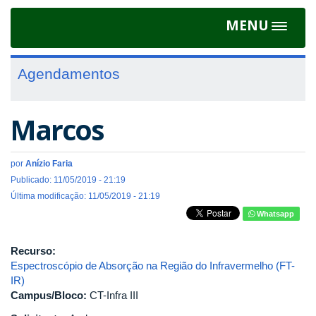
MENU
Toggle
navigat
Agendamentos
Marcos
por
Anízio Faria
Publicado: 11/05/2019 - 21:19
Última modificação: 11/05/2019 - 21:19
Whatsapp
Recurso:
Espectroscópio de Absorção na Região do Infravermelho (FT-
IR)
Campus/Bloco:
CT-Infra III