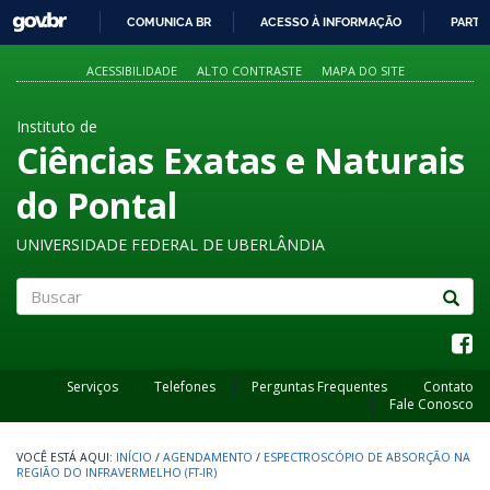
GOVBR
COMUNICA BR
ACESSO À INFORMAÇÃO
PARTI
IR
PARA
ACESSIBILIDADE
ALTO CONTRASTE
MAPA DO SITE
O
CONTEÚDO
Instituto de
Ciências Exatas e Naturais
do Pontal
UNIVERSIDADE FEDERAL DE UBERLÂNDIA
Buscar
Serviços
Telefones
Perguntas Frequentes
Contato
Fale Conosco
INÍCIO
/
AGENDAMENTO
/
ESPECTROSCÓPIO DE ABSORÇÃO NA
REGIÃO DO INFRAVERMELHO (FT-IR)