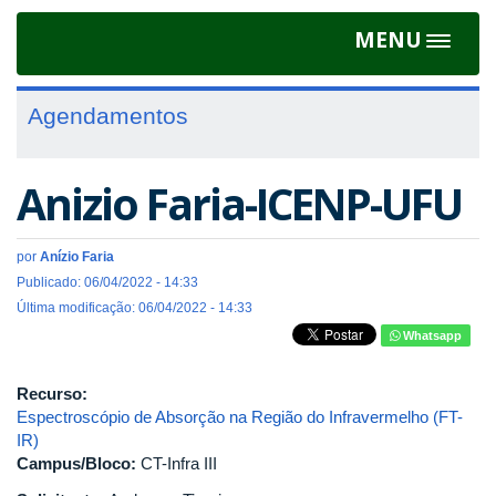
MENU
Toggle
navigat
Agendamentos
Anizio Faria-ICENP-UFU
por
Anízio Faria
Publicado: 06/04/2022 - 14:33
Última modificação: 06/04/2022 - 14:33
Whatsapp
Recurso:
Espectroscópio de Absorção na Região do Infravermelho (FT-
IR)
Campus/Bloco:
CT-Infra III