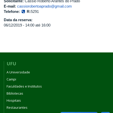
Solicitante:
Cássio Roberto Arantes do Prado
E-mail:
cassiorobertoaprado@gmail.com
Telefone:
R:
5291
Data da reserva:
06/12/2019 -
14:00
até
16:00
UFU
A Universidade
Campi
Faculdades e Institutos
Bibliotecas
Hospitais
Restaurantes