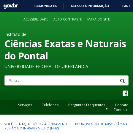
GOVBR
COMUNICA BR
ACESSO À INFORMAÇÃO
PARTI
IR
PARA
ACESSIBILIDADE
ALTO CONTRASTE
MAPA DO SITE
O
CONTEÚDO
Instituto de
Ciências Exatas e Naturais
do Pontal
UNIVERSIDADE FEDERAL DE UBERLÂNDIA
Buscar
Serviços
Telefones
Perguntas Frequentes
Contato
Fale Conosco
INÍCIO
/
AGENDAMENTO
/
ESPECTROSCÓPIO DE ABSORÇÃO NA
REGIÃO DO INFRAVERMELHO (FT-IR)