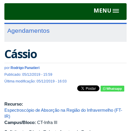
MENU
Toggle
navigat
Agendamentos
Cássio
por
Rodrigo Panatieri
Publicado: 05/12/2019 - 15:59
Última modificação: 05/12/2019 - 16:03
Whatsapp
Recurso:
Espectroscópio de Absorção na Região do Infravermelho (FT-
IR)
Campus/Bloco:
CT-Infra III