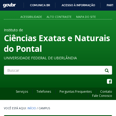
GOVBR
COMUNICA BR
ACESSO À INFORMAÇÃO
PARTI
IR
PARA
ACESSIBILIDADE
ALTO CONTRASTE
MAPA DO SITE
O
CONTEÚDO
Instituto de
Ciências Exatas e Naturais
do Pontal
UNIVERSIDADE FEDERAL DE UBERLÂNDIA
Buscar
Serviços
Telefones
Perguntas Frequentes
Contato
Fale Conosco
INÍCIO
/
CAMPUS