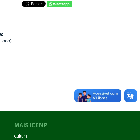
Whatsapp
va:
 todo)
MAIS ICENP
Cultura