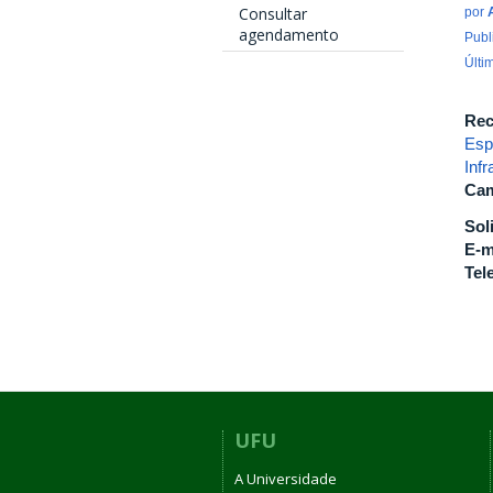
Consultar
por
agendamento
Publ
Últi
Rec
Esp
Inf
Cam
Sol
E-m
Tel
UFU
A Universidade