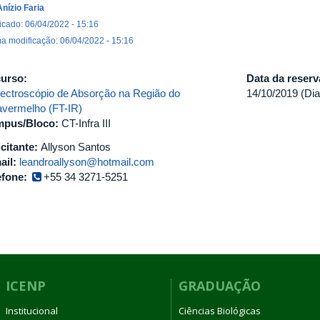
Anízio Faria
icado: 06/04/2022 - 15:16
ma modificação: 06/04/2022 - 15:16
urso:
Data da reser
ectroscópio de Absorção na Região do
14/10/2019 (Dia
ravermelho (FT-IR)
pus/Bloco:
CT-Infra III
icitante:
Allyson Santos
ail:
leandroallyson@hotmail.com
efone:
+55 34 3271-5251
ICENP
GRADUAÇÃO
Institucional
Ciências Biológicas