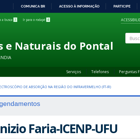
COMUNICA BR
ACESSO À INFORMAÇÃO
PARTICIPE
IR
PARA
ACESSIBIL
ra a busca
3
Ir para o rodapé
4
O
CONTEÚDO
s e Naturais do Pontal
Buscar
ÂNDIA
Serviços
Telefones
Perguntas 
ECTROSCÓPIO DE ABSORÇÃO NA REGIÃO DO INFRAVERMELHO (FT-IR)
gendamentos
nizio Faria-ICENP-UFU