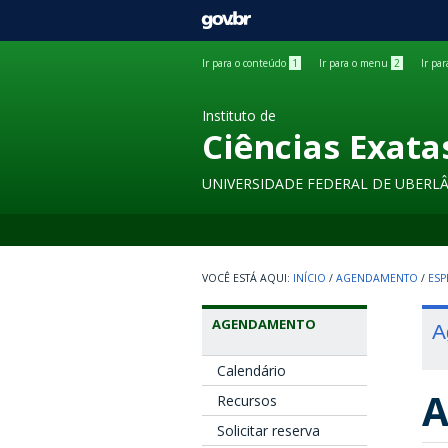
GOVBR
Ir para o conteúdo
1
Ir para o menu
2
Ir pa
Instituto de
Ciências Exata
UNIVERSIDADE FEDERAL DE UBERL
INÍCIO
/
AGENDAMENTO
/
ESP
AGENDAMENTO
A
Calendário
A
Recursos
Solicitar reserva