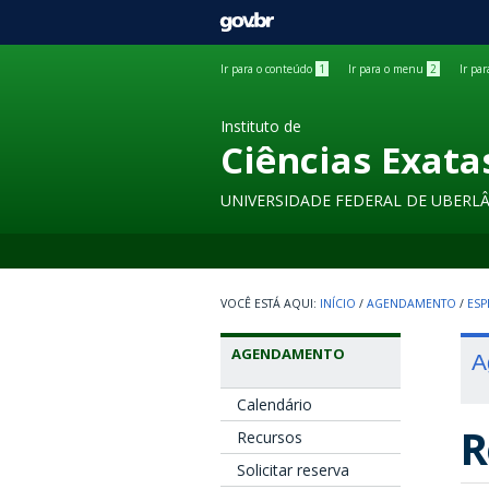
GOVBR
Ir para o conteúdo
1
Ir para o menu
2
Ir pa
Instituto de
Ciências Exata
UNIVERSIDADE FEDERAL DE UBERL
INÍCIO
/
AGENDAMENTO
/
ESP
AGENDAMENTO
A
Calendário
R
Recursos
Solicitar reserva