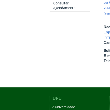
Consultar
por
agendamento
Publ
Últi
Rec
Esp
Inf
Cam
Sol
E-m
Tel
UFU
A Universidade