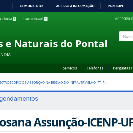
COMUNICA BR
ACESSO À INFORMAÇÃO
PARTICIPE
IR
PARA
ACESSIBIL
ra a busca
3
Ir para o rodapé
4
O
CONTEÚDO
s e Naturais do Pontal
Buscar
ÂNDIA
Serviços
Telefones
Perguntas 
ECTROSCÓPIO DE ABSORÇÃO NA REGIÃO DO INFRAVERMELHO (FT-IR)
gendamentos
osana Assunção-ICENP-U