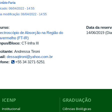
Anízio Faria
icado: 06/04/2022 - 14:55
ma modificação: 06/04/2022 - 14:55
urso:
Data da reser
ectroscópio de Absorção na Região do
14/06/2019 (Dia
ravermelho (FT-IR)
pus/Bloco:
CT-Infra III
icitante:
Andressa Tironi
ail:
dessaqtironi@yahoo.com.br
efone:
+55 34 3271-5251
ICENP
GRADUAÇÃO
Institucional
Ciências Biológicas