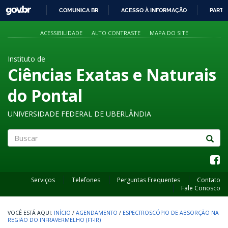
GOVBR
COMUNICA BR
ACESSO À INFORMAÇÃO
PARTI
IR
PARA
ACESSIBILIDADE
ALTO CONTRASTE
MAPA DO SITE
O
CONTEÚDO
Instituto de
Ciências Exatas e Naturais
do Pontal
UNIVERSIDADE FEDERAL DE UBERLÂNDIA
Buscar
Serviços
Telefones
Perguntas Frequentes
Contato
Fale Conosco
INÍCIO
/
AGENDAMENTO
/
ESPECTROSCÓPIO DE ABSORÇÃO NA
REGIÃO DO INFRAVERMELHO (FT-IR)