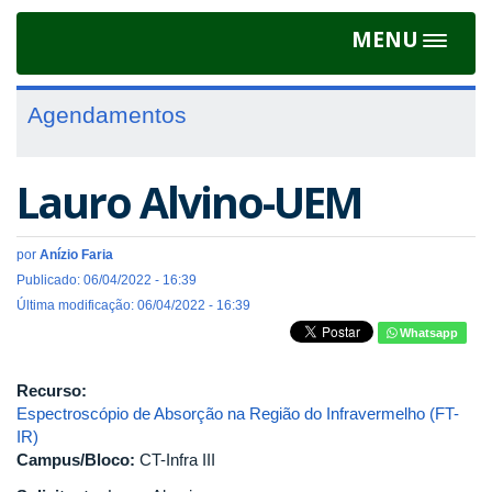
MENU
Toggle
navigat
Agendamentos
Lauro Alvino-UEM
por
Anízio Faria
Publicado: 06/04/2022 - 16:39
Última modificação: 06/04/2022 - 16:39
Whatsapp
Recurso:
Espectroscópio de Absorção na Região do Infravermelho (FT-
IR)
Campus/Bloco:
CT-Infra III