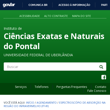
GOVBR
COMUNICA BR
ACESSO À INFORMAÇÃO
PARTI
IR
PARA
ACESSIBILIDADE
ALTO CONTRASTE
MAPA DO SITE
O
CONTEÚDO
Instituto de
Ciências Exatas e Naturais
do Pontal
UNIVERSIDADE FEDERAL DE UBERLÂNDIA
Buscar
Serviços
Telefones
Perguntas Frequentes
Contato
Fale Conosco
INÍCIO
/
AGENDAMENTO
/
ESPECTROSCÓPIO DE ABSORÇÃO NA
REGIÃO DO INFRAVERMELHO (FT-IR)