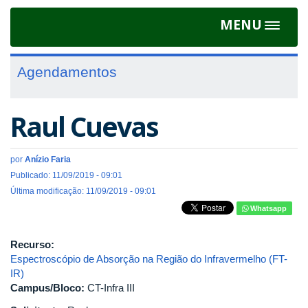
MENU
Toggle
navigat
Agendamentos
Raul Cuevas
por
Anízio Faria
Publicado: 11/09/2019 - 09:01
Última modificação: 11/09/2019 - 09:01
Whatsapp
Recurso:
Espectroscópio de Absorção na Região do Infravermelho (FT-
IR)
Campus/Bloco:
CT-Infra III