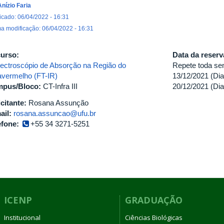
Anízio Faria
icado: 06/04/2022 - 16:31
ma modificação: 06/04/2022 - 16:31
urso:
Data da reser
ectroscópio de Absorção na Região do
Repete toda se
ravermelho (FT-IR)
13/12/2021 (Dia
pus/Bloco:
CT-Infra III
20/12/2021 (Dia
icitante:
Rosana Assunção
ail:
rosana.assuncao@ufu.br
efone:
+55 34 3271-5251
ICENP
GRADUAÇÃO
Institucional
Ciências Biológicas