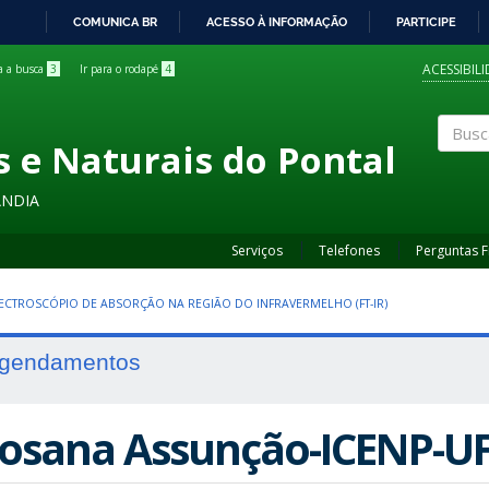
COMUNICA BR
ACESSO À INFORMAÇÃO
PARTICIPE
IR
PARA
ACESSIBIL
ra a busca
3
Ir para o rodapé
4
O
CONTEÚDO
s e Naturais do Pontal
Buscar
ÂNDIA
Serviços
Telefones
Perguntas 
ECTROSCÓPIO DE ABSORÇÃO NA REGIÃO DO INFRAVERMELHO (FT-IR)
gendamentos
osana Assunção-ICENP-U