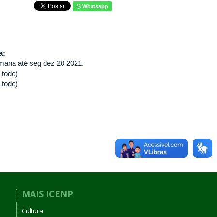
Whatsapp
va:
mana até seg dez 20 2021.
 todo)
 todo)
MAIS ICENP
Cultura