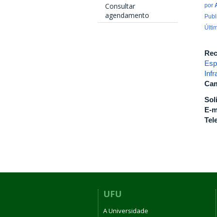
Consultar
por
agendamento
Publ
Últi
Rec
Esp
Inf
Cam
Sol
E-m
Tel
UFU
A Universidade