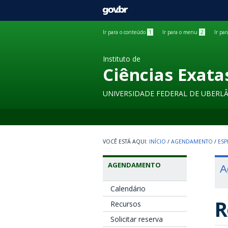
GOVBR
Ir para o conteúdo
1
Ir para o menu
2
Ir pa
Instituto de
Ciências Exata
UNIVERSIDADE FEDERAL DE UBERL
INÍCIO
/
AGENDAMENTO
/
ESP
AGENDAMENTO
A
Calendário
R
Recursos
Solicitar reserva