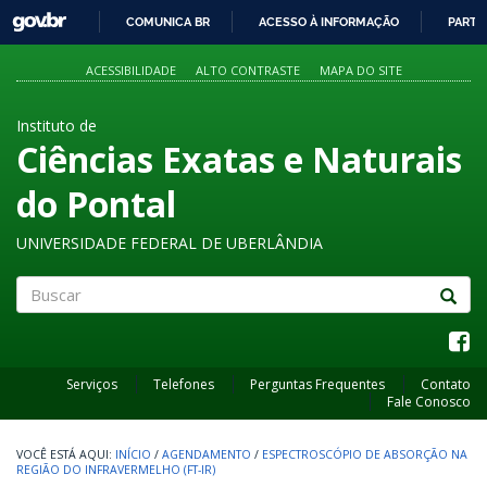
GOVBR
COMUNICA BR
ACESSO À INFORMAÇÃO
PARTI
IR
PARA
ACESSIBILIDADE
ALTO CONTRASTE
MAPA DO SITE
O
CONTEÚDO
Instituto de
Ciências Exatas e Naturais
do Pontal
UNIVERSIDADE FEDERAL DE UBERLÂNDIA
Buscar
Serviços
Telefones
Perguntas Frequentes
Contato
Fale Conosco
INÍCIO
/
AGENDAMENTO
/
ESPECTROSCÓPIO DE ABSORÇÃO NA
REGIÃO DO INFRAVERMELHO (FT-IR)