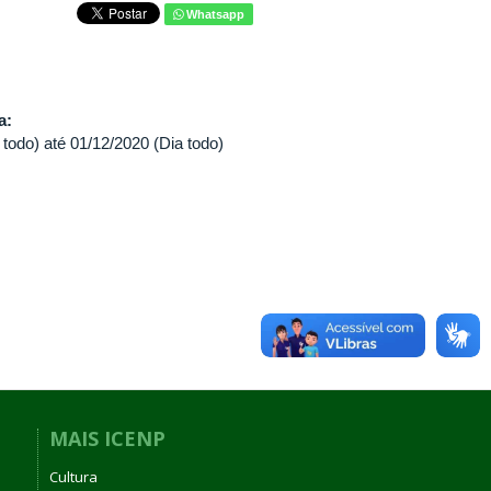
Whatsapp
va:
 todo)
até
01/12/2020 (Dia todo)
MAIS ICENP
Cultura