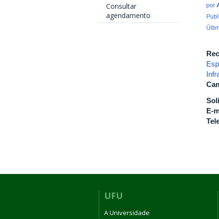
Consultar
por
agendamento
Publ
Últi
Rec
Esp
Inf
Cam
Sol
E-m
Tel
UFU
A Universidade