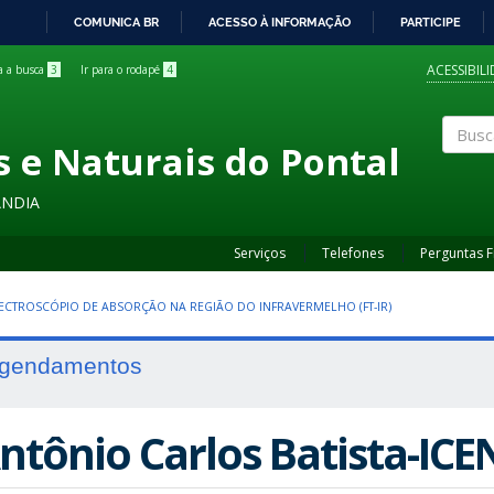
COMUNICA BR
ACESSO À INFORMAÇÃO
PARTICIPE
IR
PARA
ACESSIBIL
ra a busca
3
Ir para o rodapé
4
O
CONTEÚDO
s e Naturais do Pontal
Buscar
ÂNDIA
Serviços
Telefones
Perguntas 
ECTROSCÓPIO DE ABSORÇÃO NA REGIÃO DO INFRAVERMELHO (FT-IR)
gendamentos
ntônio Carlos Batista-IC