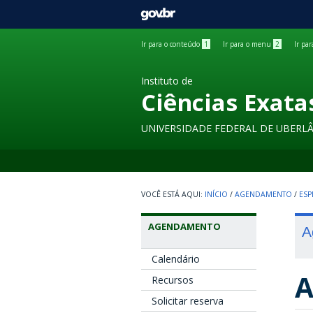
GOVBR
Ir para o conteúdo
1
Ir para o menu
2
Ir pa
Instituto de
Ciências Exata
UNIVERSIDADE FEDERAL DE UBERL
INÍCIO
/
AGENDAMENTO
/
ESP
AGENDAMENTO
A
Calendário
A
Recursos
Solicitar reserva