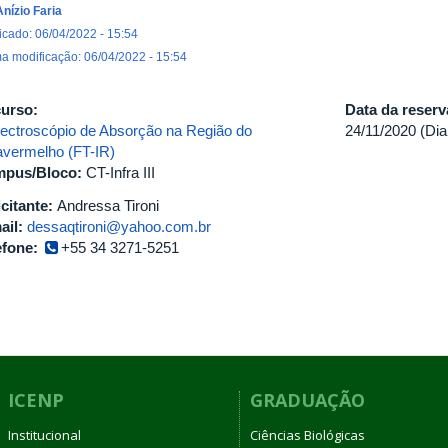
Anízio Faria
icado: 06/04/2022 - 15:54
ma modificação: 06/04/2022 - 15:54
urso:
Data da reser
ectroscópio de Absorção na Região do
24/11/2020 (Dia
ravermelho (FT-IR)
pus/Bloco:
CT-Infra III
icitante:
Andressa Tironi
ail:
dessaqtironi@yahoo.com.br
efone:
+55 34 3271-5251
ICENP
GRADUAÇÃO
Institucional
Ciências Biológicas