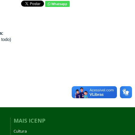
Whatsapp
va:
 todo)
MAIS ICENP
Cultura