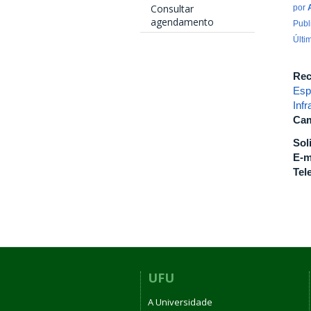
Consultar
por
agendamento
Publ
Últi
Rec
Esp
Inf
Cam
Sol
E-m
Tel
UFU
A Universidade