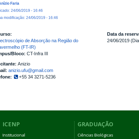
Anízio Faria
icado: 24/06/2019 - 16:46
ma modificação: 24/06/2019 - 16:46
urso:
Data da reser
ectroscópio de Absorção na Região do
24/06/2019 (Dia
ravermelho (FT-IR)
pus/Bloco:
CT-Infra III
icitante:
Anizio
ail:
anizio.ufu@gmail.com
efone:
+55 34 3271-5236
ICENP
GRADUAÇÃO
Institucional
Ciências Biológicas