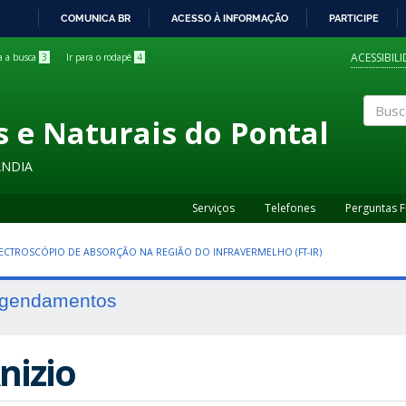
COMUNICA BR
ACESSO À INFORMAÇÃO
PARTICIPE
IR
PARA
ACESSIBIL
ra a busca
3
Ir para o rodapé
4
O
CONTEÚDO
s e Naturais do Pontal
Buscar
ÂNDIA
Serviços
Telefones
Perguntas 
ECTROSCÓPIO DE ABSORÇÃO NA REGIÃO DO INFRAVERMELHO (FT-IR)
gendamentos
nizio