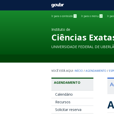
GOVBR
Ir para o conteúdo
1
Ir para o menu
2
Ir pa
Instituto de
Ciências Exata
UNIVERSIDADE FEDERAL DE UBERL
INÍCIO
/
AGENDAMENTO
/
ESP
AGENDAMENTO
A
Calendário
A
Recursos
Solicitar reserva