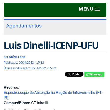
MENU
Toggle
navigat
Agendamentos
Luis Dinelli-ICENP-UFU
por
Anízio Faria
Publicado: 06/04/2022 - 15:32
Última modificação: 06/04/2022 - 15:32
Whatsapp
Recurso:
Espectroscópio de Absorção na Região do Infravermelho (FT-
IR)
Campus/Bloco:
CT-Infra III