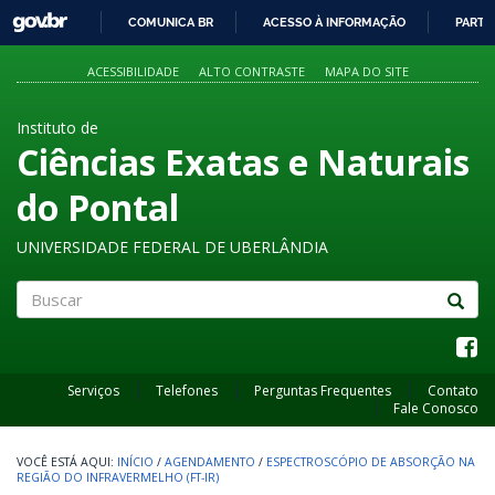
GOVBR
COMUNICA BR
ACESSO À INFORMAÇÃO
PARTI
IR
PARA
ACESSIBILIDADE
ALTO CONTRASTE
MAPA DO SITE
O
CONTEÚDO
Instituto de
Ciências Exatas e Naturais
do Pontal
UNIVERSIDADE FEDERAL DE UBERLÂNDIA
Buscar
Serviços
Telefones
Perguntas Frequentes
Contato
Fale Conosco
INÍCIO
/
AGENDAMENTO
/
ESPECTROSCÓPIO DE ABSORÇÃO NA
REGIÃO DO INFRAVERMELHO (FT-IR)