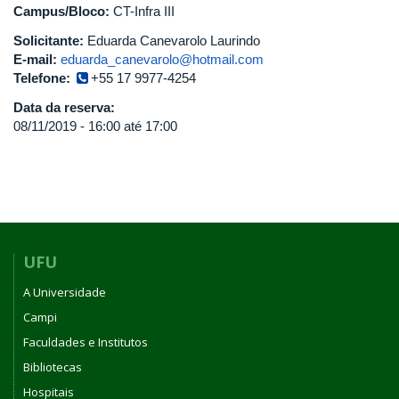
Campus/Bloco:
CT-Infra III
Solicitante:
Eduarda Canevarolo Laurindo
E-mail:
eduarda_canevarolo@hotmail.com
Telefone:
+55 17 9977-4254
Data da reserva:
08/11/2019 -
16:00
até
17:00
UFU
A Universidade
Campi
Faculdades e Institutos
Bibliotecas
Hospitais