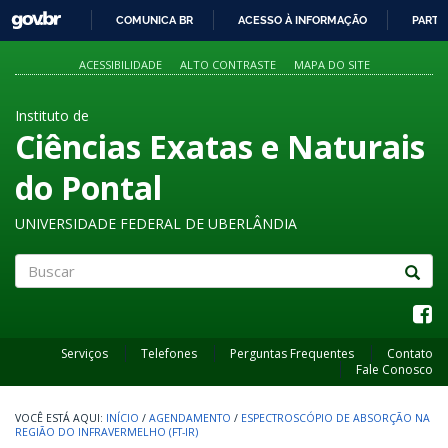
GOVBR
COMUNICA BR
ACESSO À INFORMAÇÃO
PARTI
IR
PARA
ACESSIBILIDADE
ALTO CONTRASTE
MAPA DO SITE
O
CONTEÚDO
Instituto de
Ciências Exatas e Naturais
do Pontal
UNIVERSIDADE FEDERAL DE UBERLÂNDIA
Buscar
Serviços
Telefones
Perguntas Frequentes
Contato
Fale Conosco
INÍCIO
/
AGENDAMENTO
/
ESPECTROSCÓPIO DE ABSORÇÃO NA
REGIÃO DO INFRAVERMELHO (FT-IR)