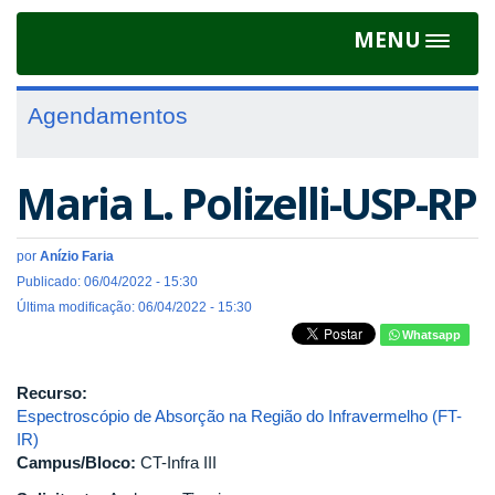
MENU
Toggle
navigat
Agendamentos
Maria L. Polizelli-USP-RP
por
Anízio Faria
Publicado: 06/04/2022 - 15:30
Última modificação: 06/04/2022 - 15:30
Whatsapp
Recurso:
Espectroscópio de Absorção na Região do Infravermelho (FT-
IR)
Campus/Bloco:
CT-Infra III