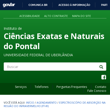
GOVBR
COMUNICA BR
ACESSO À INFORMAÇÃO
PARTI
IR
PARA
ACESSIBILIDADE
ALTO CONTRASTE
MAPA DO SITE
O
CONTEÚDO
Instituto de
Ciências Exatas e Naturais
do Pontal
UNIVERSIDADE FEDERAL DE UBERLÂNDIA
Buscar
Serviços
Telefones
Perguntas Frequentes
Contato
Fale Conosco
INÍCIO
/
AGENDAMENTO
/
ESPECTROSCÓPIO DE ABSORÇÃO NA
REGIÃO DO INFRAVERMELHO (FT-IR)