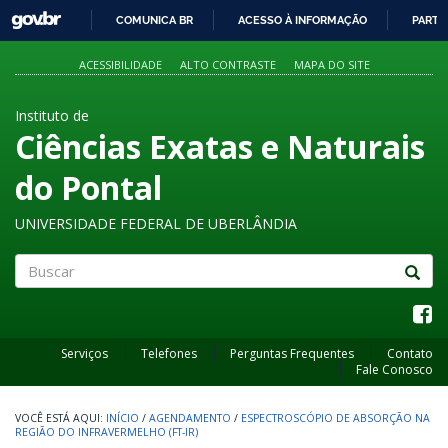
GOVBR
COMUNICA BR
ACESSO À INFORMAÇÃO
PARTI
IR
PARA
ACESSIBILIDADE
ALTO CONTRASTE
MAPA DO SITE
O
CONTEÚDO
Instituto de
Ciências Exatas e Naturais
do Pontal
UNIVERSIDADE FEDERAL DE UBERLÂNDIA
Buscar
Serviços
Telefones
Perguntas Frequentes
Contato
Fale Conosco
INÍCIO
/
AGENDAMENTO
/
ESPECTROSCÓPIO DE ABSORÇÃO NA
REGIÃO DO INFRAVERMELHO (FT-IR)