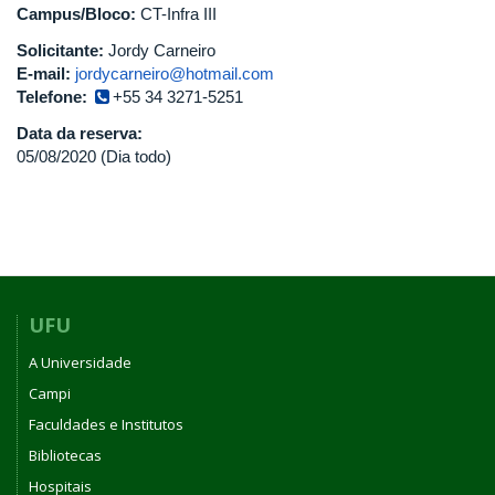
Campus/Bloco:
CT-Infra III
Solicitante:
Jordy Carneiro
E-mail:
jordycarneiro@hotmail.com
Telefone:
+55 34 3271-5251
Data da reserva:
05/08/2020 (Dia todo)
UFU
A Universidade
Campi
Faculdades e Institutos
Bibliotecas
Hospitais