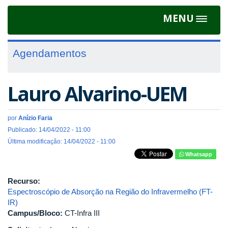
MENU
Toggle
navigat
Agendamentos
Lauro Alvarino-UEM
por
Anízio Faria
Publicado: 14/04/2022 - 11:00
Última modificação: 14/04/2022 - 11:00
Whatsapp
Recurso:
Espectroscópio de Absorção na Região do Infravermelho (FT-
IR)
Campus/Bloco:
CT-Infra III