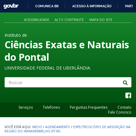
GOVBR
COMUNICA BR
ACESSO À INFORMAÇÃO
PARTI
IR
PARA
ACESSIBILIDADE
ALTO CONTRASTE
MAPA DO SITE
O
CONTEÚDO
Instituto de
Ciências Exatas e Naturais
do Pontal
UNIVERSIDADE FEDERAL DE UBERLÂNDIA
Buscar
Serviços
Telefones
Perguntas Frequentes
Contato
Fale Conosco
INÍCIO
/
AGENDAMENTO
/
ESPECTROSCÓPIO DE ABSORÇÃO NA
REGIÃO DO INFRAVERMELHO (FT-IR)