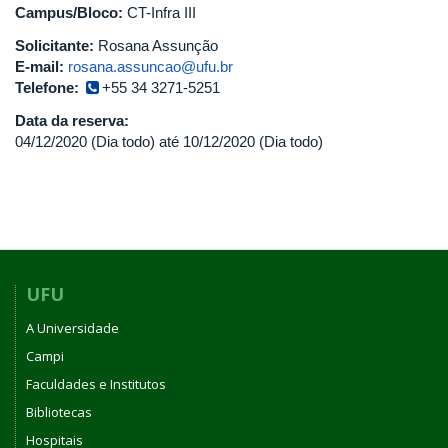
Campus/Bloco:
CT-Infra III
Solicitante:
Rosana Assunção
E-mail:
rosana.assuncao@ufu.br
Telefone:
+55 34 3271-5251
Data da reserva:
04/12/2020 (Dia todo)
até
10/12/2020 (Dia todo)
UFU
A Universidade
Campi
Faculdades e Institutos
Bibliotecas
Hospitais