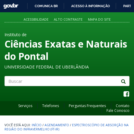
GOVBR
COMUNICA BR
ACESSO À INFORMAÇÃO
PARTI
IR
PARA
ACESSIBILIDADE
ALTO CONTRASTE
MAPA DO SITE
O
CONTEÚDO
Instituto de
Ciências Exatas e Naturais
do Pontal
UNIVERSIDADE FEDERAL DE UBERLÂNDIA
Buscar
Serviços
Telefones
Perguntas Frequentes
Contato
Fale Conosco
INÍCIO
/
AGENDAMENTO
/
ESPECTROSCÓPIO DE ABSORÇÃO NA
REGIÃO DO INFRAVERMELHO (FT-IR)