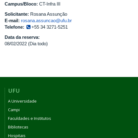
Campus/Bloco:
CT-Infra III
Solicitante:
Rosana Assunção
E-mail:
rosana.assuncao@ufu.br
Telefone:
+55 34 3271-5251
Data da reserva:
08/02/2022 (Dia todo)
UFU
A Universidade
Campi
Faculdades e Institutos
Bibliotecas
Hospitais