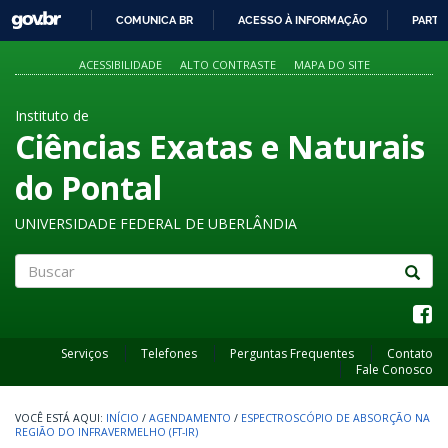
GOVBR
COMUNICA BR
ACESSO À INFORMAÇÃO
PARTI
IR
PARA
ACESSIBILIDADE
ALTO CONTRASTE
MAPA DO SITE
O
CONTEÚDO
Instituto de
Ciências Exatas e Naturais
do Pontal
UNIVERSIDADE FEDERAL DE UBERLÂNDIA
Buscar
Serviços
Telefones
Perguntas Frequentes
Contato
Fale Conosco
INÍCIO
/
AGENDAMENTO
/
ESPECTROSCÓPIO DE ABSORÇÃO NA
REGIÃO DO INFRAVERMELHO (FT-IR)