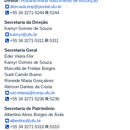
Diretor:
Rosana Maria Nascimento de Assunção
direcaoicenp@pontal.ufu.br
+55 34 3271-5244
R:
5244
Secretaria da Direção
Kamyr Gomes de Souza
kamyr@ufu.br
+55 34 3271-5311
R:
5311
Secretaria Geral
Éder Vieira Flor
Kamyr Gomes de Souza
Marcella de Freitas Borges
Sueli Camilo Bueno
Roneide Maria Gonçalves
Alerson Dantas da Costa
secretaria@icenp.ufu.br
+55 34 3271-5236
R:
5236
Secretaria de Patrimônio
Albertino Alves Borges de Ávila
albertino@ufu.br
+55 34 3271-5310
R:
5310