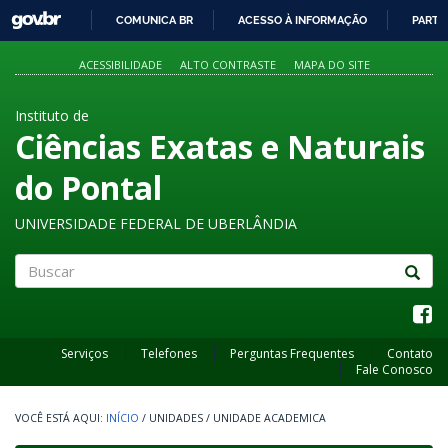
GOVBR
COMUNICA BR
ACESSO À INFORMAÇÃO
PARTI
IR
PARA
ACESSIBILIDADE
ALTO CONTRASTE
MAPA DO SITE
O
CONTEÚDO
Instituto de
Ciências Exatas e Naturais
do Pontal
UNIVERSIDADE FEDERAL DE UBERLÂNDIA
Buscar
Serviços
Telefones
Perguntas Frequentes
Contato
Fale Conosco
INÍCIO
/
UNIDADES
/
UNIDADE ACADEMICA