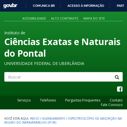
GOVBR
COMUNICA BR
ACESSO À INFORMAÇÃO
PARTI
IR
PARA
ACESSIBILIDADE
ALTO CONTRASTE
MAPA DO SITE
O
CONTEÚDO
Instituto de
Ciências Exatas e Naturais
do Pontal
UNIVERSIDADE FEDERAL DE UBERLÂNDIA
Buscar
Serviços
Telefones
Perguntas Frequentes
Contato
Fale Conosco
INÍCIO
/
AGENDAMENTO
/
ESPECTROSCÓPIO DE ABSORÇÃO NA
REGIÃO DO INFRAVERMELHO (FT-IR)