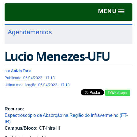
MENU
Toggle
navigat
Agendamentos
Lucio Menezes-UFU
por
Anízio Faria
Publicado: 05/04/2022 - 17:13
Última modificação: 05/04/2022 - 17:13
Whatsapp
Recurso:
Espectroscópio de Absorção na Região do Infravermelho (FT-
IR)
Campus/Bloco:
CT-Infra III