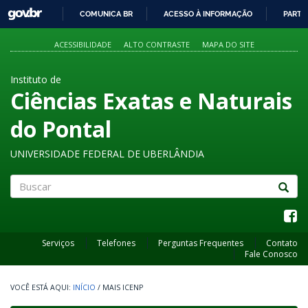
GOVBR
COMUNICA BR
ACESSO À INFORMAÇÃO
PARTI
IR
PARA
ACESSIBILIDADE
ALTO CONTRASTE
MAPA DO SITE
O
CONTEÚDO
Instituto de
Ciências Exatas e Naturais
do Pontal
UNIVERSIDADE FEDERAL DE UBERLÂNDIA
Buscar
Serviços
Telefones
Perguntas Frequentes
Contato
Fale Conosco
INÍCIO
/
MAIS ICENP