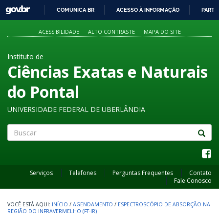
GOVBR
COMUNICA BR
ACESSO À INFORMAÇÃO
PARTI
IR
PARA
ACESSIBILIDADE
ALTO CONTRASTE
MAPA DO SITE
O
CONTEÚDO
Instituto de
Ciências Exatas e Naturais
do Pontal
UNIVERSIDADE FEDERAL DE UBERLÂNDIA
Buscar
Serviços
Telefones
Perguntas Frequentes
Contato
Fale Conosco
INÍCIO
/
AGENDAMENTO
/
ESPECTROSCÓPIO DE ABSORÇÃO NA
REGIÃO DO INFRAVERMELHO (FT-IR)