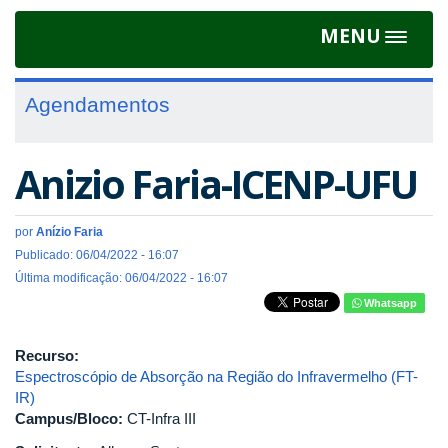
MENU
Toggle
navigat
Agendamentos
Anizio Faria-ICENP-UFU
por
Anízio Faria
Publicado: 06/04/2022 - 16:07
Última modificação: 06/04/2022 - 16:07
Whatsapp
Recurso:
Espectroscópio de Absorção na Região do Infravermelho (FT-
IR)
Campus/Bloco:
CT-Infra III