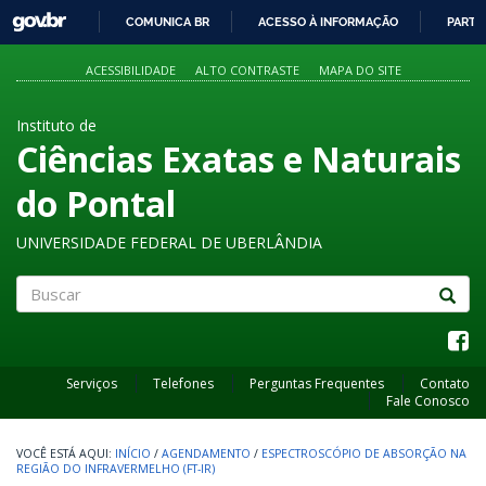
GOVBR
COMUNICA BR
ACESSO À INFORMAÇÃO
PARTI
IR
PARA
ACESSIBILIDADE
ALTO CONTRASTE
MAPA DO SITE
O
CONTEÚDO
Instituto de
Ciências Exatas e Naturais
do Pontal
UNIVERSIDADE FEDERAL DE UBERLÂNDIA
Buscar
Serviços
Telefones
Perguntas Frequentes
Contato
Fale Conosco
INÍCIO
/
AGENDAMENTO
/
ESPECTROSCÓPIO DE ABSORÇÃO NA
REGIÃO DO INFRAVERMELHO (FT-IR)