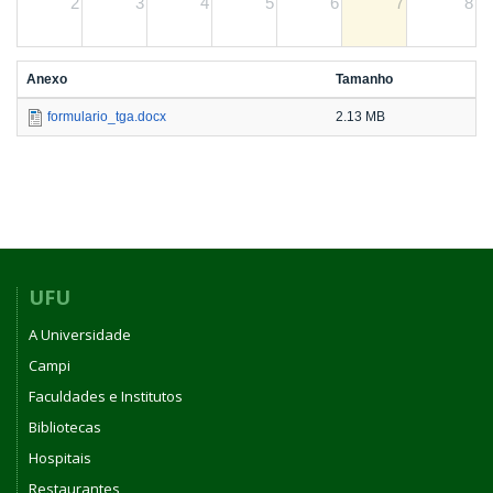
2
3
4
5
6
7
8
Anexo
Tamanho
formulario_tga.docx
2.13 MB
UFU
A Universidade
Campi
Faculdades e Institutos
Bibliotecas
Hospitais
Restaurantes