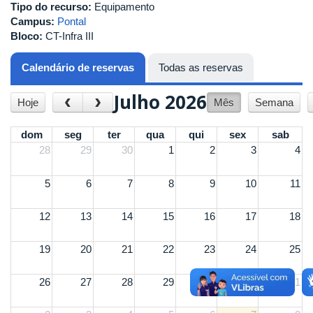
Tipo do recurso:
Equipamento
Campus:
Pontal
Bloco:
CT-Infra III
Calendário de reservas
(aba ativa)
Todas as reservas
Julho 2026
‹
›
Hoje
Mês
Semana
dom
seg
ter
qua
qui
sex
sab
28
29
30
1
2
3
4
5
6
7
8
9
10
11
12
13
14
15
16
17
18
19
20
21
22
23
24
25
26
27
28
29
30
31
1