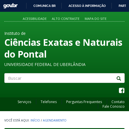
GOVBR
COMUNICA BR
ACESSO À INFORMAÇÃO
PARTI
IR
PARA
ACESSIBILIDADE
ALTO CONTRASTE
MAPA DO SITE
O
CONTEÚDO
Instituto de
Ciências Exatas e Naturais
do Pontal
UNIVERSIDADE FEDERAL DE UBERLÂNDIA
Buscar
Serviços
Telefones
Perguntas Frequentes
Contato
Fale Conosco
INÍCIO
/
AGENDAMENTO