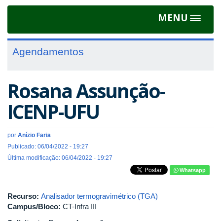
MENU
Toggle
navigat
Agendamentos
Rosana Assunção-
ICENP-UFU
por
Anízio Faria
Publicado: 06/04/2022 - 19:27
Última modificação: 06/04/2022 - 19:27
Whatsapp
Recurso:
Analisador termogravimétrico (TGA)
Campus/Bloco:
CT-Infra III