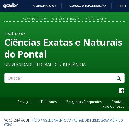
GOVBR
COMUNICA BR
ACESSO À INFORMAÇÃO
PARTI
IR
PARA
ACESSIBILIDADE
ALTO CONTRASTE
MAPA DO SITE
O
CONTEÚDO
Instituto de
Ciências Exatas e Naturais
do Pontal
UNIVERSIDADE FEDERAL DE UBERLÂNDIA
Buscar
Serviços
Telefones
Perguntas Frequentes
Contato
Fale Conosco
INÍCIO
/
AGENDAMENTO
/
ANALISADOR TERMOGRAVIMÉTRICO
(TGA)