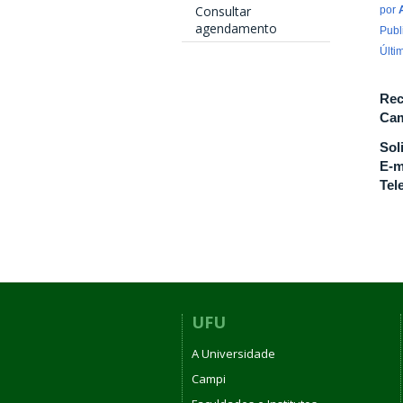
Consultar
por
agendamento
Publ
Últi
Rec
Cam
Sol
E-m
Tel
UFU
A Universidade
Campi