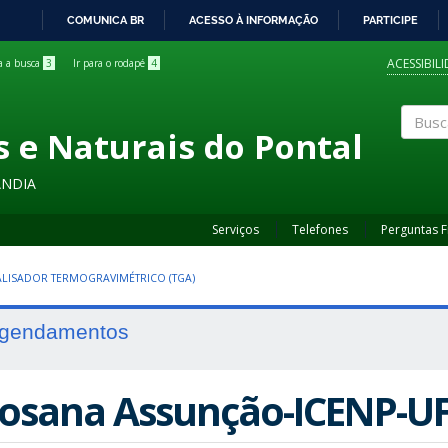
COMUNICA BR
ACESSO À INFORMAÇÃO
PARTICIPE
IR
PARA
ACESSIBIL
ra a busca
3
Ir para o rodapé
4
O
CONTEÚDO
s e Naturais do Pontal
Buscar
ÂNDIA
Serviços
Telefones
Perguntas 
LISADOR TERMOGRAVIMÉTRICO (TGA)
gendamentos
osana Assunção-ICENP-U