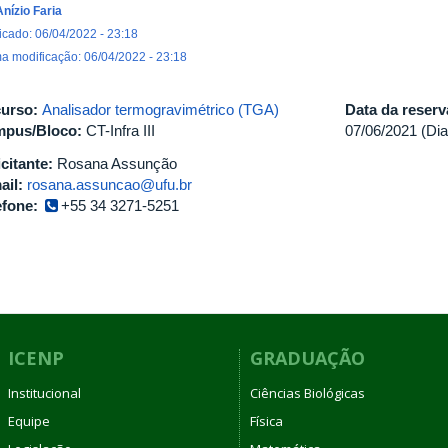
Anízio Faria
icado: 06/04/2022 - 23:18
ma modificação: 06/04/2022 - 23:18
urso:
Analisador termogravimétrico (TGA)
Data da reser
pus/Bloco:
CT-Infra III
07/06/2021 (Dia
icitante:
Rosana Assunção
ail:
rosana.assuncao@ufu.br
efone:
+55 34 3271-5251
ICENP
GRADUAÇÃO
Institucional
Ciências Biológicas
Equipe
Física