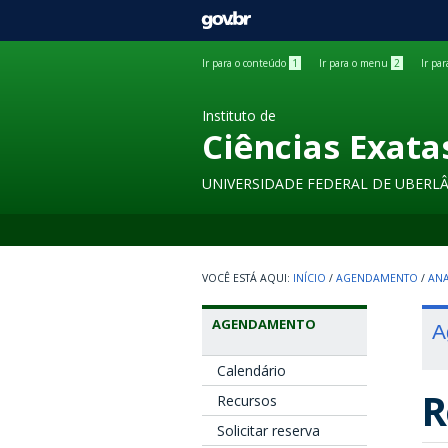
GOVBR
Ir para o conteúdo
1
Ir para o menu
2
Ir pa
Instituto de
Ciências Exata
UNIVERSIDADE FEDERAL DE UBERL
INÍCIO
/
AGENDAMENTO
/
ANA
AGENDAMENTO
A
Calendário
R
Recursos
Solicitar reserva