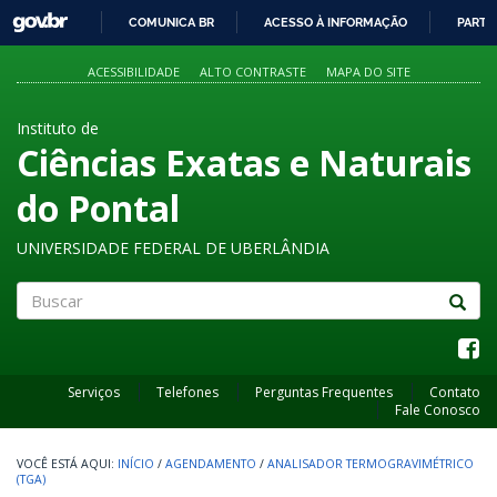
GOVBR
COMUNICA BR
ACESSO À INFORMAÇÃO
PARTI
IR
PARA
ACESSIBILIDADE
ALTO CONTRASTE
MAPA DO SITE
O
CONTEÚDO
Instituto de
Ciências Exatas e Naturais
do Pontal
UNIVERSIDADE FEDERAL DE UBERLÂNDIA
Buscar
Serviços
Telefones
Perguntas Frequentes
Contato
Fale Conosco
INÍCIO
/
AGENDAMENTO
/
ANALISADOR TERMOGRAVIMÉTRICO
(TGA)