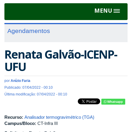
MENU
Toggle
navigat
Agendamentos
Renata Galvão-ICENP-
UFU
por
Anízio Faria
Publicado: 07/04/2022 - 00:10
Última modificação: 07/04/2022 - 00:10
Whatsapp
Recurso:
Analisador termogravimétrico (TGA)
Campus/Bloco:
CT-Infra III