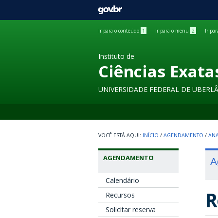
GOVBR
Ir para o conteúdo
1
Ir para o menu
2
Ir pa
Instituto de
Ciências Exata
UNIVERSIDADE FEDERAL DE UBERL
INÍCIO
/
AGENDAMENTO
/
ANA
AGENDAMENTO
A
Calendário
R
Recursos
Solicitar reserva