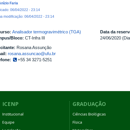
Anízio Faria
icado: 06/04/2022 - 23:14
ma modificação: 06/04/2022 - 23:14
urso:
Analisador termogravimétrico (TGA)
Data da reser
pus/Bloco:
CT-Infra III
24/06/2020 (Dia
icitante:
Rosana Assunção
ail:
rosana.assuncao@ufu.br
efone:
+55 34 3271-5251
ICENP
GRADUAÇÃO
Institucional
Ciências Biológicas
Equipe
Física