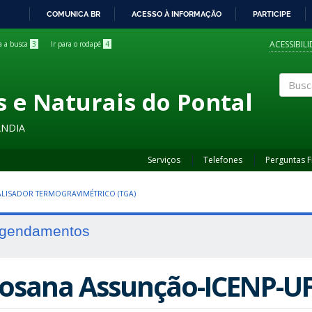
COMUNICA BR
ACESSO À INFORMAÇÃO
PARTICIPE
IR
PARA
ACESSIBIL
ra a busca
3
Ir para o rodapé
4
O
CONTEÚDO
s e Naturais do Pontal
Buscar
ÂNDIA
Serviços
Telefones
Perguntas 
LISADOR TERMOGRAVIMÉTRICO (TGA)
gendamentos
osana Assunção-ICENP-U