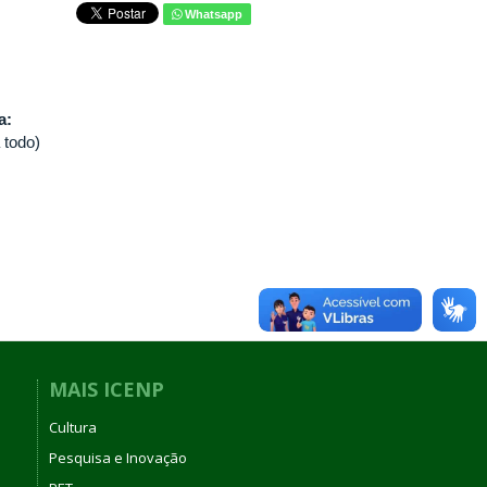
Whatsapp
va:
 todo)
MAIS ICENP
Cultura
Pesquisa e Inovação