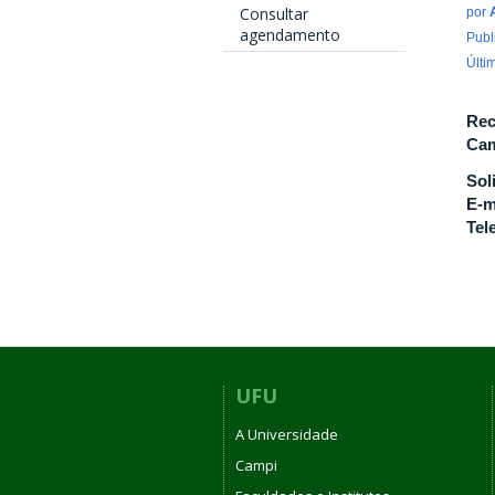
Consultar
por
agendamento
Publ
Últi
Rec
Cam
Sol
E-m
Tel
UFU
A Universidade
Campi