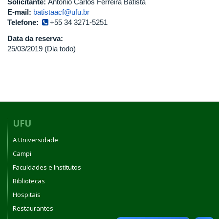
Solicitante:
Antonio Carlos Ferreira Batista
E-mail:
batistaacf@ufu.br
Telefone:
+55 34 3271-5251
Data da reserva:
25/03/2019 (Dia todo)
UFU
A Universidade
Campi
Faculdades e Institutos
Bibliotecas
Hospitais
Restaurantes