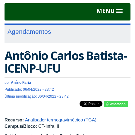
MENU
Toggle
navigat
Agendamentos
Antônio Carlos Batista-
ICENP-UFU
por
Anízio Faria
Publicado: 06/04/2022 - 23:42
Última modificação: 06/04/2022 - 23:42
Whatsapp
Recurso:
Analisador termogravimétrico (TGA)
Campus/Bloco:
CT-Infra III