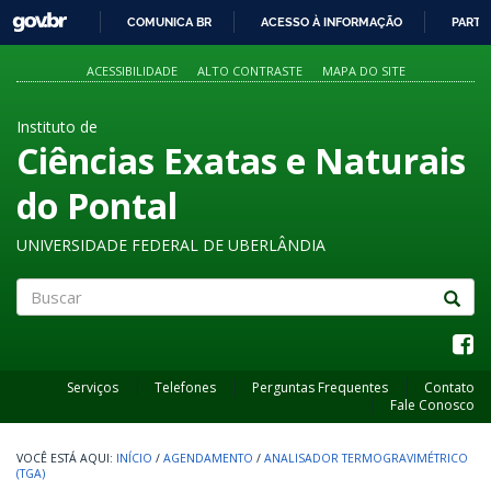
GOVBR
COMUNICA BR
ACESSO À INFORMAÇÃO
PARTI
IR
PARA
ACESSIBILIDADE
ALTO CONTRASTE
MAPA DO SITE
O
CONTEÚDO
Instituto de
Ciências Exatas e Naturais
do Pontal
UNIVERSIDADE FEDERAL DE UBERLÂNDIA
Buscar
Serviços
Telefones
Perguntas Frequentes
Contato
Fale Conosco
INÍCIO
/
AGENDAMENTO
/
ANALISADOR TERMOGRAVIMÉTRICO
(TGA)