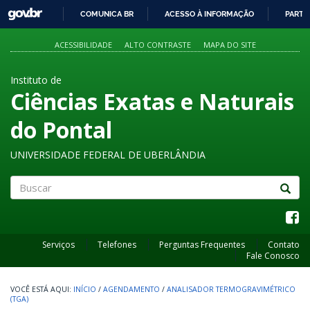
GOVBR
COMUNICA BR
ACESSO À INFORMAÇÃO
PARTI
IR
PARA
ACESSIBILIDADE
ALTO CONTRASTE
MAPA DO SITE
O
CONTEÚDO
Instituto de
Ciências Exatas e Naturais
do Pontal
UNIVERSIDADE FEDERAL DE UBERLÂNDIA
Buscar
Serviços
Telefones
Perguntas Frequentes
Contato
Fale Conosco
INÍCIO
/
AGENDAMENTO
/
ANALISADOR TERMOGRAVIMÉTRICO
(TGA)