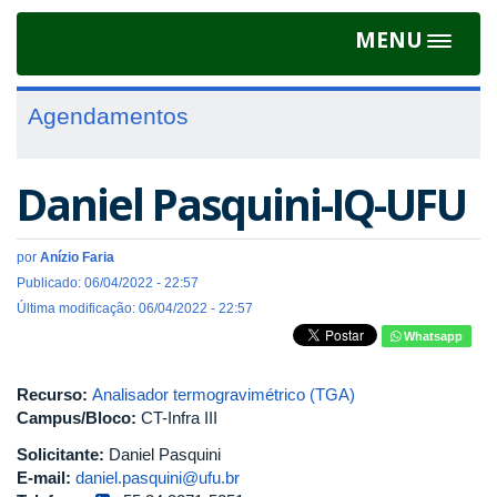
MENU
Toggle
navigat
Agendamentos
Daniel Pasquini-IQ-UFU
por
Anízio Faria
Publicado: 06/04/2022 - 22:57
Última modificação: 06/04/2022 - 22:57
Whatsapp
Recurso:
Analisador termogravimétrico (TGA)
Campus/Bloco:
CT-Infra III
Solicitante:
Daniel Pasquini
E-mail:
daniel.pasquini@ufu.br