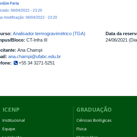
Anízio Faria
icado: 06/04/2022 - 23:20
ma modificação: 06/04/2022 - 23:20
urso:
Analisador termogravimétrico (TGA)
Data da reser
pus/Bloco:
CT-Infra III
24/06/2021 (Dia
icitante:
Ana Champi
ail:
ana.champi@ufabc.edu.br
efone:
+55 34 3271-5251
ICENP
GRADUAÇÃO
Institucional
Ciências Biológicas
Equipe
Física