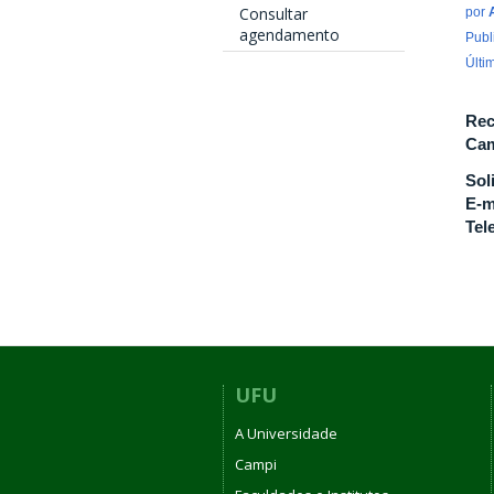
Consultar
por
agendamento
Publ
Últi
Rec
Cam
Sol
E-m
Tel
UFU
A Universidade
Campi