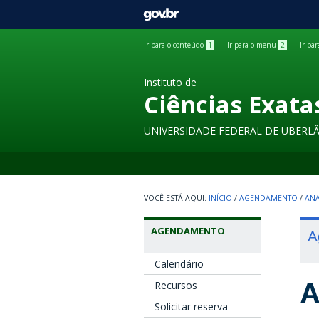
GOVBR
Ir para o conteúdo
1
Ir para o menu
2
Ir pa
Instituto de
Ciências Exata
UNIVERSIDADE FEDERAL DE UBERL
INÍCIO
/
AGENDAMENTO
/
ANA
AGENDAMENTO
A
Calendário
A
Recursos
Solicitar reserva