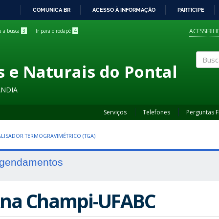
COMUNICA BR
ACESSO À INFORMAÇÃO
PARTICIPE
IR
PARA
ACESSIBIL
ra a busca
3
Ir para o rodapé
4
O
CONTEÚDO
s e Naturais do Pontal
Buscar
ÂNDIA
Serviços
Telefones
Perguntas 
LISADOR TERMOGRAVIMÉTRICO (TGA)
gendamentos
na Champi-UFABC