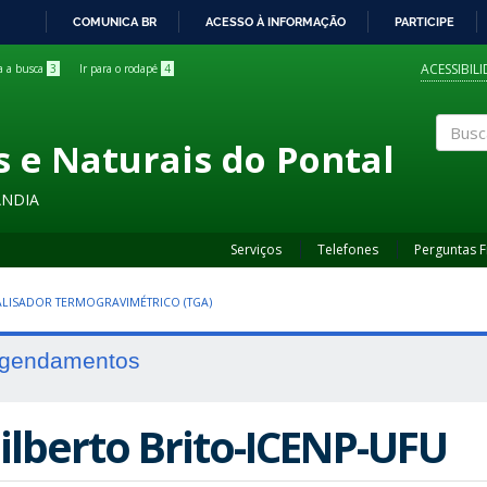
COMUNICA BR
ACESSO À INFORMAÇÃO
PARTICIPE
IR
PARA
ACESSIBIL
ra a busca
3
Ir para o rodapé
4
O
CONTEÚDO
s e Naturais do Pontal
Buscar
ÂNDIA
Serviços
Telefones
Perguntas 
LISADOR TERMOGRAVIMÉTRICO (TGA)
gendamentos
ilberto Brito-ICENP-UFU