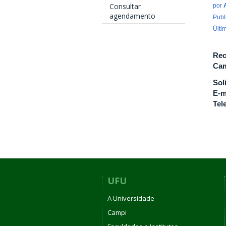
Consultar
por
agendamento
Publ
Últi
Rec
Cam
Sol
E-m
Tel
UFU
A Universidade
Campi