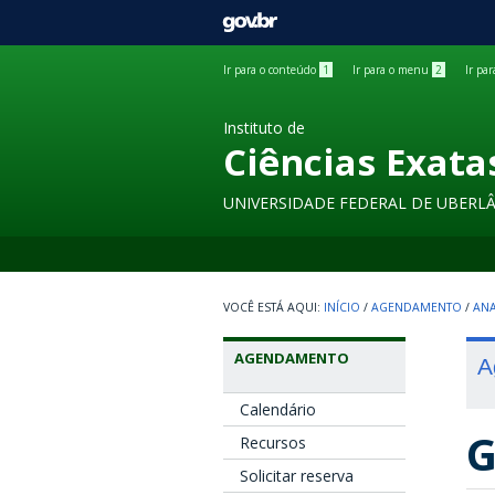
GOVBR
Ir para o conteúdo
1
Ir para o menu
2
Ir pa
Instituto de
Ciências Exata
UNIVERSIDADE FEDERAL DE UBERL
INÍCIO
/
AGENDAMENTO
/
ANA
AGENDAMENTO
A
Calendário
G
Recursos
Solicitar reserva