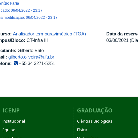
Anízio Faria
icado: 06/04/2022 - 23:17
ma modificação: 06/04/2022 - 23:17
urso:
Analisador termogravimétrico (TGA)
Data da reser
pus/Bloco:
CT-Infra III
03/06/2021 (Dia
icitante:
Gilberto Brito
ail:
gilberto.oliveira@ufu.br
efone:
+55 34 3271-5251
ICENP
GRADUAÇÃO
Institucional
Ciências Biológicas
Equipe
Física