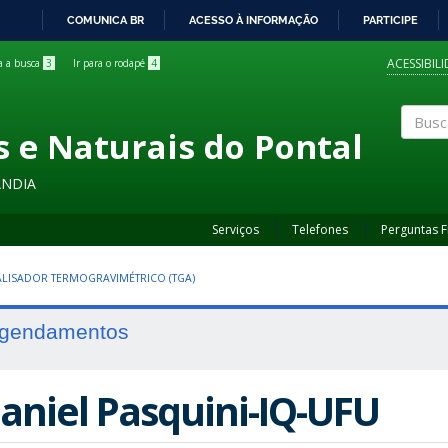
COMUNICA BR
ACESSO À INFORMAÇÃO
PARTICIPE
IR
PARA
ACESSIBIL
ra a busca
3
Ir para o rodapé
4
O
CONTEÚDO
s e Naturais do Pontal
Buscar
ÂNDIA
Serviços
Telefones
Perguntas 
LISADOR TERMOGRAVIMÉTRICO (TGA)
gendamentos
aniel Pasquini-IQ-UFU