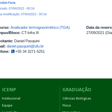
Anízio Faria
icado: 07/04/2022 - 00:16
ma modificação: 07/04/2022 - 00:16
urso:
Analisador termogravimétrico (TGA)
Data da reser
pus/Bloco:
CT-Infra III
27/09/2021 (Dia
icitante:
Daniel Pasquini
ail:
daniel.pasquini@ufu.br
efone:
+55 34 3271-5251
ICENP
GRADUAÇÃO
Institucional
Ciências Biológicas
Equipe
Física