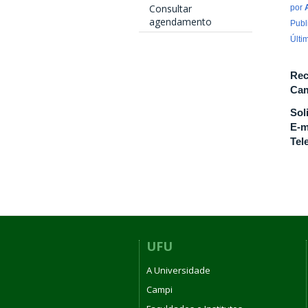
Consultar
por
agendamento
Publ
Últi
Rec
Cam
Sol
E-m
Tel
UFU
A Universidade
Campi