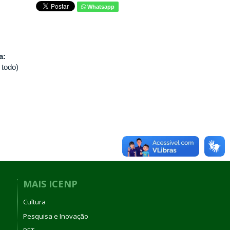
Whatsapp
va:
 todo)
MAIS ICENP
Cultura
Pesquisa e Inovação