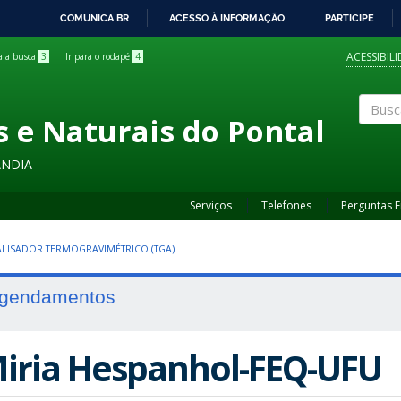
COMUNICA BR
ACESSO À INFORMAÇÃO
PARTICIPE
IR
PARA
ACESSIBIL
ra a busca
3
Ir para o rodapé
4
O
CONTEÚDO
s e Naturais do Pontal
Buscar
ÂNDIA
Serviços
Telefones
Perguntas 
LISADOR TERMOGRAVIMÉTRICO (TGA)
gendamentos
iria Hespanhol-FEQ-UFU