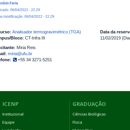
Anízio Faria
icado: 06/04/2022 - 22:29
ma modificação: 06/04/2022 - 22:29
urso:
Analisador termogravimétrico (TGA)
Data da reser
pus/Bloco:
CT-Infra III
11/02/2019 (Dia
icitante:
Miria Reis
ail:
miria@ufu.br
efone:
+55 34 3271-5251
ICENP
GRADUAÇÃO
Institucional
Ciências Biológicas
Equipe
Física