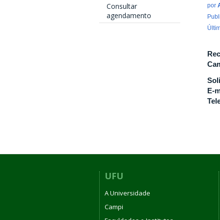
Consultar
por
agendamento
Publ
Últi
Rec
Cam
Sol
E-m
Tel
UFU
A Universidade
Campi