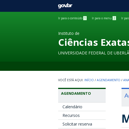
GOVBR
Ir para o conteúdo
1
Ir para o menu
2
Ir pa
Instituto de
Ciências Exata
UNIVERSIDADE FEDERAL DE UBERL
INÍCIO
/
AGENDAMENTO
/
ANA
AGENDAMENTO
A
Calendário
M
Recursos
Solicitar reserva