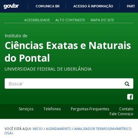
GOVBR
COMUNICA BR
ACESSO À INFORMAÇÃO
PARTI
IR
PARA
ACESSIBILIDADE
ALTO CONTRASTE
MAPA DO SITE
O
CONTEÚDO
Instituto de
Ciências Exatas e Naturais
do Pontal
UNIVERSIDADE FEDERAL DE UBERLÂNDIA
Buscar
Serviços
Telefones
Perguntas Frequentes
Contato
Fale Conosco
INÍCIO
/
AGENDAMENTO
/
ANALISADOR TERMOGRAVIMÉTRICO
(TGA)