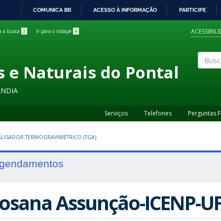
COMUNICA BR
ACESSO À INFORMAÇÃO
PARTICIPE
IR
PARA
ACESSIBIL
ra a busca
3
Ir para o rodapé
4
O
CONTEÚDO
s e Naturais do Pontal
Buscar
ÂNDIA
Serviços
Telefones
Perguntas 
LISADOR TERMOGRAVIMÉTRICO (TGA)
gendamentos
osana Assunção-ICENP-U