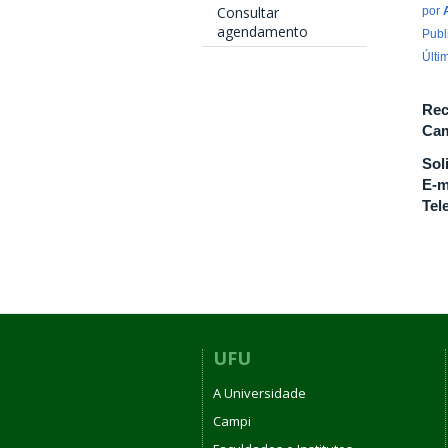
Consultar
por
agendamento
Publ
Últi
Rec
Cam
Sol
E-m
Tel
UFU
A Universidade
Campi