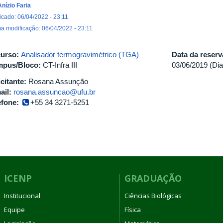
Anízio Faria
icado: 06/04/2022 - 23:11
ma modificação: 06/04/2022 - 23:11
urso:
Analisador termogravimétrico (TGA)
Data da reser
pus/Bloco:
CT-Infra III
03/06/2019 (Dia
icitante:
Rosana Assunção
ail:
rosana.assuncao@ufu.br
efone:
+55 34 3271-5251
ICENP
GRADUAÇÃO
Institucional
Ciências Biológicas
Equipe
Física