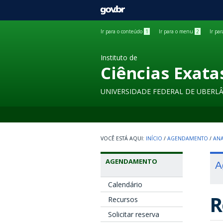
GOVBR
Ir para o conteúdo
1
Ir para o menu
2
Ir pa
Instituto de
Ciências Exata
UNIVERSIDADE FEDERAL DE UBERL
INÍCIO
/
AGENDAMENTO
/
ANA
AGENDAMENTO
A
Calendário
R
Recursos
Solicitar reserva