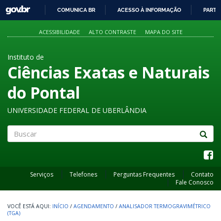
GOVBR
COMUNICA BR
ACESSO À INFORMAÇÃO
PARTI
IR
PARA
ACESSIBILIDADE
ALTO CONTRASTE
MAPA DO SITE
O
CONTEÚDO
Instituto de
Ciências Exatas e Naturais
do Pontal
UNIVERSIDADE FEDERAL DE UBERLÂNDIA
Buscar
Serviços
Telefones
Perguntas Frequentes
Contato
Fale Conosco
INÍCIO
/
AGENDAMENTO
/
ANALISADOR TERMOGRAVIMÉTRICO
(TGA)