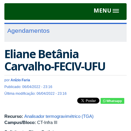
MENU
Toggle
navigat
Agendamentos
Eliane Betânia
Carvalho-FECIV-UFU
por
Anízio Faria
Publicado: 06/04/2022 - 23:16
Última modificação: 06/04/2022 - 23:16
Whatsapp
Recurso:
Analisador termogravimétrico (TGA)
Campus/Bloco:
CT-Infra III