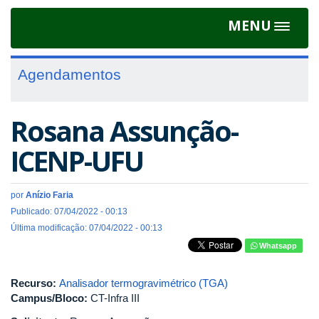
MENU
Toggle
navigat
Agendamentos
Rosana Assunção-
ICENP-UFU
por
Anízio Faria
Publicado: 07/04/2022 - 00:13
Última modificação: 07/04/2022 - 00:13
Whatsapp
Recurso:
Analisador termogravimétrico (TGA)
Campus/Bloco:
CT-Infra III