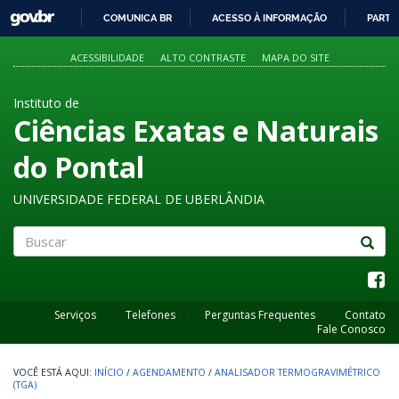
GOVBR
COMUNICA BR
ACESSO À INFORMAÇÃO
PARTI
IR
PARA
ACESSIBILIDADE
ALTO CONTRASTE
MAPA DO SITE
O
CONTEÚDO
Instituto de
Ciências Exatas e Naturais
do Pontal
UNIVERSIDADE FEDERAL DE UBERLÂNDIA
Buscar
Serviços
Telefones
Perguntas Frequentes
Contato
Fale Conosco
INÍCIO
/
AGENDAMENTO
/
ANALISADOR TERMOGRAVIMÉTRICO
(TGA)