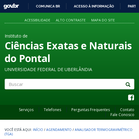
GOVBR
COMUNICA BR
ACESSO À INFORMAÇÃO
PARTI
IR
PARA
ACESSIBILIDADE
ALTO CONTRASTE
MAPA DO SITE
O
CONTEÚDO
Instituto de
Ciências Exatas e Naturais
do Pontal
UNIVERSIDADE FEDERAL DE UBERLÂNDIA
Buscar
Serviços
Telefones
Perguntas Frequentes
Contato
Fale Conosco
INÍCIO
/
AGENDAMENTO
/
ANALISADOR TERMOGRAVIMÉTRICO
(TGA)