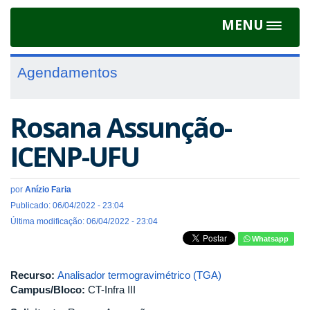
MENU
Toggle
navigat
Agendamentos
Rosana Assunção-
ICENP-UFU
por
Anízio Faria
Publicado: 06/04/2022 - 23:04
Última modificação: 06/04/2022 - 23:04
Whatsapp
Recurso:
Analisador termogravimétrico (TGA)
Campus/Bloco:
CT-Infra III