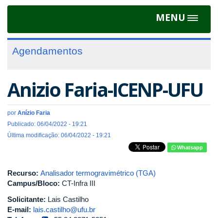
MENU
Toggle
navigat
Agendamentos
Anizio Faria-ICENP-UFU
por
Anízio Faria
Publicado: 06/04/2022 - 19:21
Última modificação: 06/04/2022 - 19:21
Whatsapp
Recurso:
Analisador termogravimétrico (TGA)
Campus/Bloco:
CT-Infra III
Solicitante:
Lais Castilho
E-mail:
lais.castilho@ufu.br