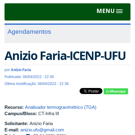
MENU
Toggle
navigat
Agendamentos
Anizio Faria-ICENP-UFU
por
Anízio Faria
Publicado: 06/04/2022 - 22:36
Última modificação: 06/04/2022 - 22:36
Whatsapp
Recurso:
Analisador termogravimétrico (TGA)
Campus/Bloco:
CT-Infra III
Solicitante:
Anizio Faria
E-mail:
anizio.ufu@gmail.com