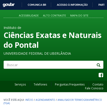
GOVBR
COMUNICA BR
ACESSO À INFORMAÇÃO
PARTI
IR
PARA
ACESSIBILIDADE
ALTO CONTRASTE
MAPA DO SITE
O
CONTEÚDO
Instituto de
Ciências Exatas e Naturais
do Pontal
UNIVERSIDADE FEDERAL DE UBERLÂNDIA
Buscar
Serviços
Telefones
Perguntas Frequentes
Contato
Fale Conosco
INÍCIO
/
AGENDAMENTO
/
ANALISADOR TERMOGRAVIMÉTRICO
(TGA)