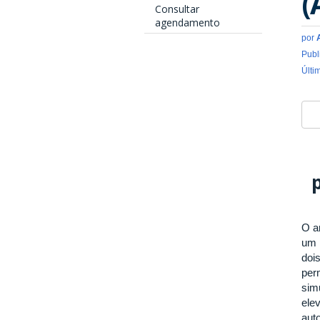
(
Consultar
agendamento
por
Publ
Últi
O a
um 
doi
per
sim
ele
aut