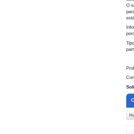
O s
par
est
Inf
poro
Tip
part
Pro
Con
Sol
C
Ho