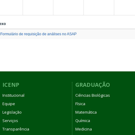
exo
Formulário de requisição de análises no ASAP
ICENP
GRADUAÇÃO
Institucional
Ciências Biológicas
Equipe
Física
Legislação
Matemática
Serviços
Química
Transparência
Medicina