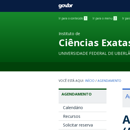
GOVBR
Ir para o conteúdo
1
Ir para o menu
2
Ir pa
Instituto de
Ciências Exata
UNIVERSIDADE FEDERAL DE UBERL
INÍCIO
/
AGENDAMENTO
AGENDAMENTO
A
Calendário
A
Recursos
Solicitar reserva