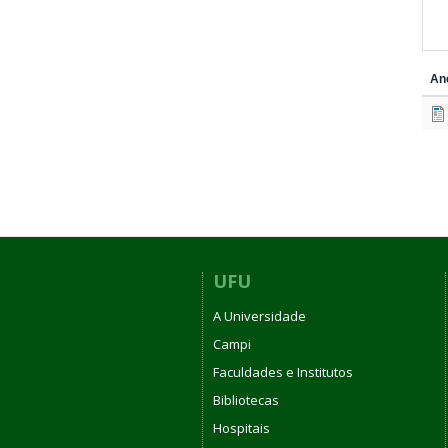
An
UFU
A Universidade
Campi
Faculdades e Institutos
Bibliotecas
Hospitais