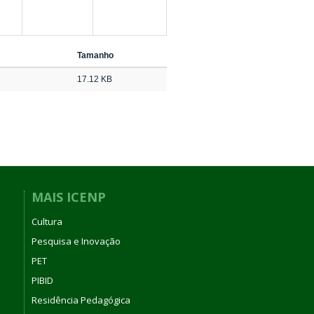
Tamanho
17.12 KB
MAIS ICENP
Cultura
Pesquisa e Inovação
PET
PIBID
Residência Pedagógica