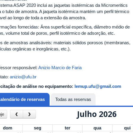
istema ASAP 2020 inclui as jaquetas isotérmicas da Micromeritics
a o tubo de amostra. A jaqueta isotérmica mantém um perfil térmico
ável ao longo de toda a extensão da amostra.
ormações fornecidas: Área superficial específica, diâmetro médio de
s, volume total de poros, perfil isotérmico de adsorção, etc.
os de amostras analisáveis: materiais sólidos porosos (membranas,
ículas orgânicas e inorgânicas, etc.).
fessor responsável:
Anizio Marcio de Faria
tato:
anizio@ufu.br
icitação de análise no equipamento:
lemup.ufu@gmail.com
alendário de reservas
(aba ativa)
Todas as reservas
Julho 2026
‹
›
je
dom
seg
ter
qua
qui