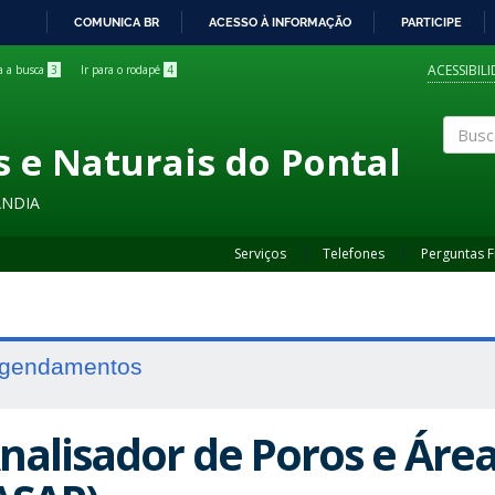
COMUNICA BR
ACESSO À INFORMAÇÃO
PARTICIPE
IR
PARA
ACESSIBIL
ra a busca
3
Ir para o rodapé
4
O
CONTEÚDO
s e Naturais do Pontal
Buscar
ÂNDIA
Serviços
Telefones
Perguntas 
gendamentos
nalisador de Poros e Área