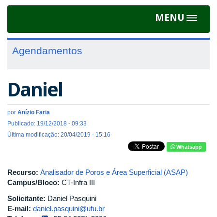
MENU
Toggle
navigat
Agendamentos
Daniel
por
Anízio Faria
Publicado: 19/12/2018 - 09:33
Última modificação: 20/04/2019 - 15:16
Whatsapp
Recurso:
Analisador de Poros e Área Superficial (ASAP)
Campus/Bloco:
CT-Infra III
Solicitante:
Daniel Pasquini
E-mail:
daniel.pasquini@ufu.br