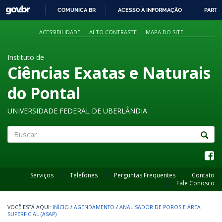
GOVBR
COMUNICA BR
ACESSO À INFORMAÇÃO
PARTI
IR
PARA
ACESSIBILIDADE
ALTO CONTRASTE
MAPA DO SITE
O
CONTEÚDO
Instituto de
Ciências Exatas e Naturais
do Pontal
UNIVERSIDADE FEDERAL DE UBERLÂNDIA
Buscar
Serviços
Telefones
Perguntas Frequentes
Contato
Fale Conosco
INÍCIO
/
AGENDAMENTO
/
ANALISADOR DE POROS E ÁREA
SUPERFICIAL (ASAP)