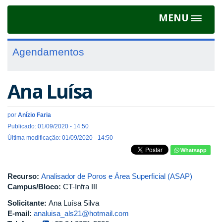
MENU
Toggle
navigat
Agendamentos
Ana Luísa
por
Anízio Faria
Publicado: 01/09/2020 - 14:50
Última modificação: 01/09/2020 - 14:50
Whatsapp
Recurso:
Analisador de Poros e Área Superficial (ASAP)
Campus/Bloco:
CT-Infra III
Solicitante:
Ana Luísa Silva
E-mail:
analuisa_als21@hotmail.com