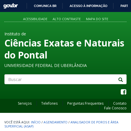
GOVBR
COMUNICA BR
ACESSO À INFORMAÇÃO
PARTI
IR
PARA
ACESSIBILIDADE
ALTO CONTRASTE
MAPA DO SITE
O
CONTEÚDO
Instituto de
Ciências Exatas e Naturais
do Pontal
UNIVERSIDADE FEDERAL DE UBERLÂNDIA
Buscar
Serviços
Telefones
Perguntas Frequentes
Contato
Fale Conosco
INÍCIO
/
AGENDAMENTO
/
ANALISADOR DE POROS E ÁREA
SUPERFICIAL (ASAP)